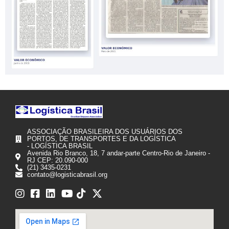
ASSOCIAÇÃO BRASILEIRA DOS USUÁRIOS DOS
PORTOS, DE TRANSPORTES E DA LOGÍSTICA
- LOGÍSTICA BRASIL
Avenida Rio Branco, 18, 7 andar-parte Centro-Rio de Janeiro -
RJ CEP: 20.090-000
(21) 3435-0231
contato@logisticabrasil.org